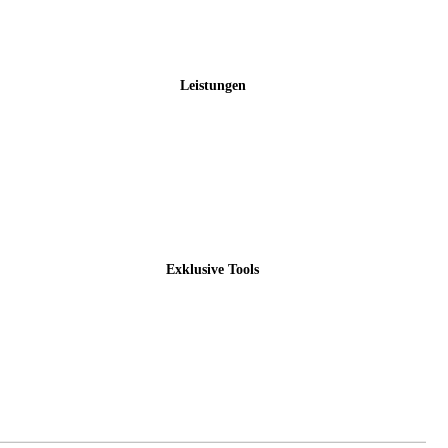
AGB
Leistungen
Alle Leistungen
Branding
Webdesign
Verpackungsdesign
Exklusive Tools
Investitions-Kompass
Website-Kosten-Rechner
Branding-Kosten-Rechner
Individuelles Angebot