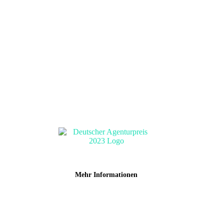
+ 49 (0) 421 161 113 94
hello@brandpunch.de
WhatsApp
Mehr Informationen
Agentur
Kontakt
Blog