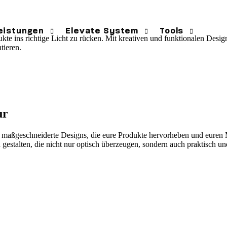
eistungen
Elevate System
Tools
te ins richtige Licht zu rücken. Mit kreativen und funktionalen Desig
tieren.
randing
Branding
Investitions-
ELEVATE SYSTEM
ebdesign
Webdesign
Website-Kost
ELEVATE SYSTEM
ilmproduktion
Branding-Kost
ur
erpackungsdesign
 maßgeschneiderte Designs, die eure Produkte hervorheben und euren 
gestalten, die nicht nur optisch überzeugen, sondern auch praktisch un