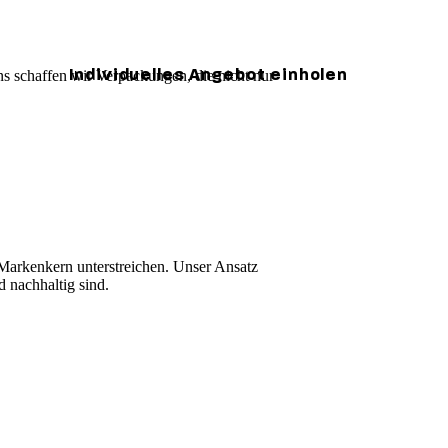
Individuelles Angebot einholen
ns schaffen wir Verpackungen, die nicht nur
Kompass
en-Rechner
en-Rechner
Markenkern unterstreichen. Unser Ansatz
d nachhaltig sind.